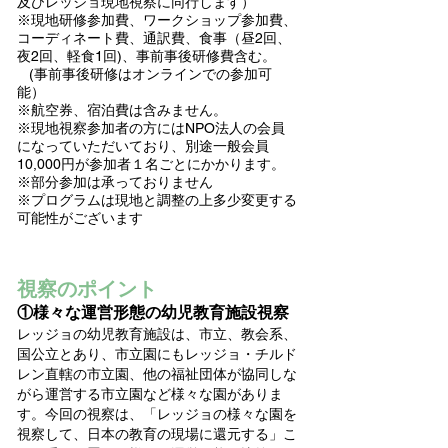
及びレッジョ現地視察に同行します）
※現地研修参加費、ワークショップ参加費、
コーディネート費、通訳費、食事（昼2回、
夜2回、軽食1回)、事前事後研修費含む。
(事前事後研修はオンラインでの参加可
能）
※航空券、宿泊費は含みません。
※現地視察参加者の方にはNPO法人の会員
になっていただいており、別途一般会員
10,000円が参加者１名ごとにかかります。
※部分参加は承っておりません
​※プログラムは現地と調整の上多少変更する
可能性がございます
視察のポ
イ
ント
①様々な運営形態の幼児教育施設視
察
レッジョの幼児教育施設は
​、
市立、教会系、
国公立とあり、市立園にもレッジョ・
チルド
レン直轄の市立園、他の福祉団体が協同しな
がら運営する市立園など様々な園がありま
す。今回の視察は、「レッジョの様々な園を
視察して、日本の教育の現場に還元する」こ