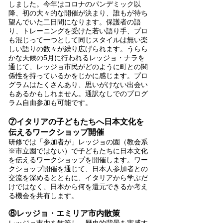
しました。今年はコロナのパンデミック以
降、初の大々的な開催が決まり、誰もが待ち
望んでいた二日間になります。保護者の語
り、トレーニングを受けた若い語り手、プロ
も混じって一つとして同じスタイルは無い楽
しい語りの数々が繰り広げられます。うらら
かな天候の5月に行われるレッジョ・ナラを
通じて、レッジョ市民がどのように町との関
係性を持っているかをじかに感じます。プロ
グラムはたくさんあり、思いがけない出会い
もあるかもしれません。通訳なしでのプログ
ラム自由参加も可能です。
⑦イタリアの子どもたちへ日本文化を
伝えるワークショップ開催
研修では「参加者が」レッジョの園（教会系
※市立園ではない）で子どもたちに日本文化
を伝えるワークショップを開催します。ワー
クショップ開催を通じて、日本人参加者との
交流を深めるとともに、イタリアから学ぶだ
けではなく、日本から何を還元できるか考え
る機会を共有します。
⑧レッジョ・エミリア市内散策