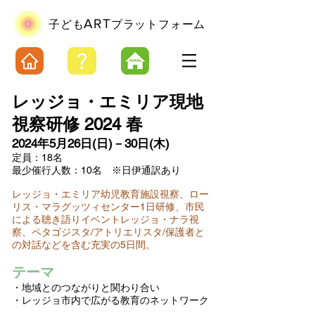
ART
​子ども
プラットフォーム
レッジョ・エミリア現地
視察研修
2024 春
2024年5月26日(日)－30日(木)
定員：18名
最少催行人数：10名 ※日伊通訳あり
レッジョ・エミリア幼児教育施設視察、ロー
リス・マラグッツィセンター1日研修、市民
による聴き語りイベントレッジョ・ナラ視
察、ペタゴジスタ/アトリエリスタ/保護者と
の対話などを含む充実の5日間。
テーマ
・地域とのつながりと関わり合い
・レッジョ市内で広がる教育のネットワーク