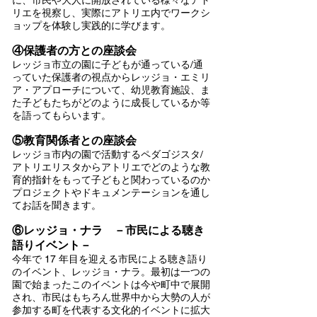
に、市民や大人に開放されている
様々なアト
リエを視察し、実際にアトリエ内でワークシ
ョップを体験し実践的に学びます。
④保護者の方との座談会
レッジョ市立の園に子どもが通っている/通
っていた保護者の視点からレッジョ・エミリ
ア・アプローチについて、幼児教育施設、ま
た子どもたちがどのように成長しているか等
を語ってもらいます。
⑤教育関係者との座
談会
レッジョ市内の園で活動するペダゴジスタ/
アトリエリスタからアトリ
エでどのような教
育的指針をもって子どもと関わっているのか
プロジェクトやドキュメンテーションを通し
てお話を聞きます。
⑥レッジョ・ナラ －市民による聴き
語りイベント－
今年で 17 年目を迎える市民による聴き語り
のイベント、レッジョ・ナラ。最初は一つの
園で始まったこのイベントは今や町中で展開
され、市民はもちろん世界中から大勢の人が
参加する町を代表する文化的イベントに拡大