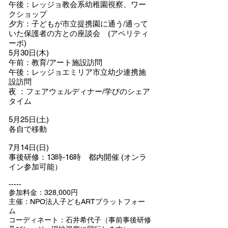
午後
：レッジョ教会系幼稚園視察、ワー
クショップ
夕方：子どもが市立提携園に通う/通って
いた保護者の方との座談会 (アペリティ
ーボ)
5月30日(木)
午前
：
教育/アート施設訪問
午後
：
レッジョエミリア市立幼少連携施
設訪問
夜
：
フェアウェルディナー/学びのシェア
タイム
5月25日(土)
各自で移動
7月14日(日)
事後研修：13時-16時 都内開催 (オンラ
イン参加可能）
-----
参加料金：328,000円
主催：NPO法人子どもARTプラットフォー
ム
コーディネート：石井希代子（事前事後研修