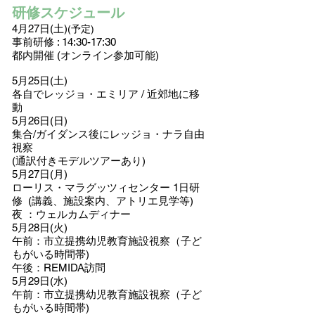
研修スケ
ジュール
4月27日(土
)
(予定)
事前研修 : 14:30-17:30
都内開催 (オンライン参加可能)
5月25日(土)
各自でレッジョ・エミリア / 近郊地に移
動
5月26日(日)
集合/ガイダンス後に
レッジョ・ナラ自由
視察
(通訳付きモデルツアーあり)
5月27日(月)
ローリス・マラグッツィセンター
1
日研
修
(講義、施設案内、アトリエ見学等)
夜 ：ウェルカムディナー
5月28日(火)
午前：市立提携幼児教育施設視察（子ど
もがいる時間帯)
午後
：REMIDA訪問
5月29日(水)
午前
：市立提携幼児教育施設視察（子ど
もがいる時間帯)