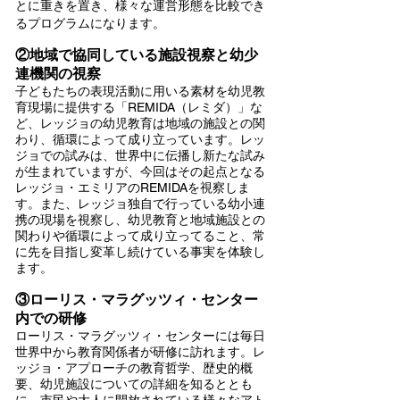
とに重きを置き、様々な運営形態を
比較でき
るプログラムになります。
②地域で協同している施設視察と幼少
連機関の視察
子どもたちの表現活動に用いる素材を幼児教
育現場に提供する「REMIDA（レミダ）」な
ど、レッジョの幼児教育は地域の施設との関
わり、循環によって成り立っています。レッ
ジョでの試みは、世界中に伝播し新たな試み
が生まれていますが、今回はその起点となる
レッジョ・エミリアのREMIDAを視察しま
す。また、レッジョ独自で行っている幼小連
携の現場を視察し、幼児教育と地域施設との
関わりや循環によって成り立ってること、常
に先を目指し変革し続けている事実を体験し
ます。
③ローリス・マラグッツィ・センター
内での研修
ローリス・マラグッツィ・センターには毎日
世界中から教育関係者が研修に訪れます。レ
ッジョ・アプローチの教育哲学、歴史的概
要、幼児施設についての詳細を知るととも