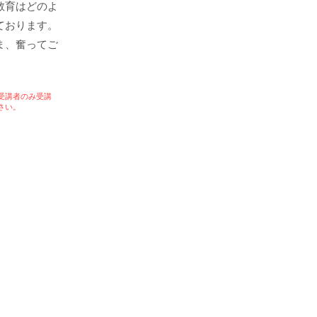
教育はどのよ
ております。
ま、奮ってご
受講者のみ受講
さい。
。