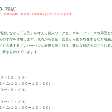
0-
[税込]
、別途会員費(一般会員：¥10,000-) をお支払いただきます。
対話しながら『自己』を考える個人ワ
ークと、
グループワークや周囲と
らの学びを体験します。色彩から言葉、言葉から形を想像するなど
右脳
どもの発するノンバーバルな表現を感じ取り、豊かな対話
を
広げられる
に磨きをかけていきます。
０ー１２：３０)
タイム(１２：３０ー１３：３０)
０ー１６：３０)
０ー１２：３０)
タイム(１２：３０ー１３：３０)