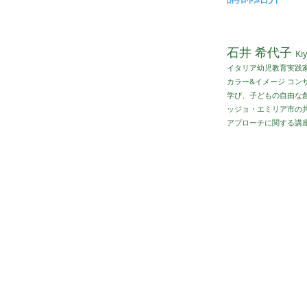
石井 希代子
Kiy
イタリア幼児教育実践
カラー&イメージ コ
学び、子どもの自由な創
ッジョ・エミリア市の
アプローチに関する講
結果ではなく、プ
おとなも共に探求
参加者みんなで育て