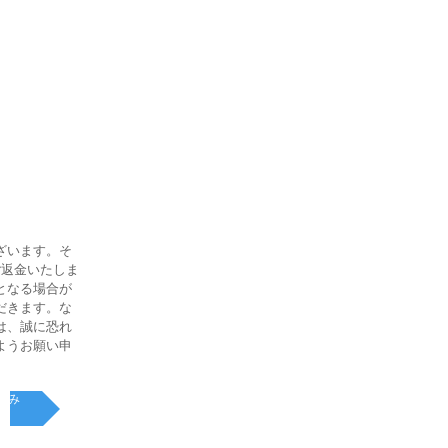
ざいます。そ
ご返金いたしま
となる場合が
だきます。な
は、誠に恐れ
ようお願い申
申込み