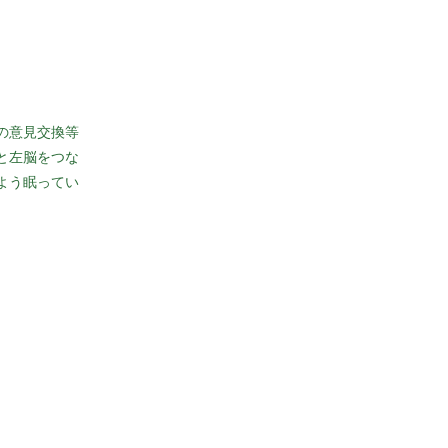
の意
見交換等
と左脳をつな
よう眠ってい