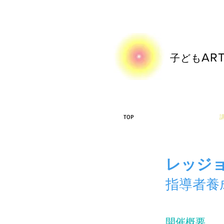
AR
​子ども
TOP
レッジ
指導者養
開催概要