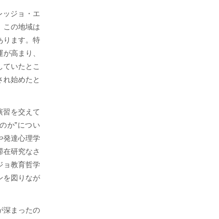
レッジョ・エ
。この地域は
あります。特
運が高まり、
していたとこ
され始めたと
演習を交えて
のか”につい
や発達心理学
滞在研究なさ
ジョ教育哲学
ンを図りなが
が深まったの