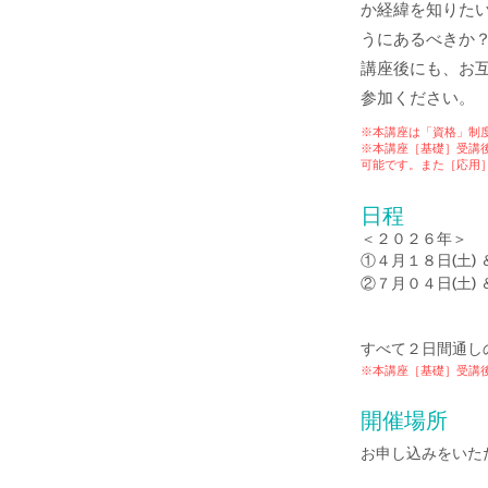
か経緯を知りた
うにあるべきか
講座後にも、お
参加ください。
※本講座は「資格」制
※本講座［基礎］受講
可能です。​
また［応用
日程
＜２０２６
年＞
①４月１８
日(
土)
②７月０４
日(
土)
すべて２日間通し
※本講座［
基礎］受講
開催場所
お申し込みをいた