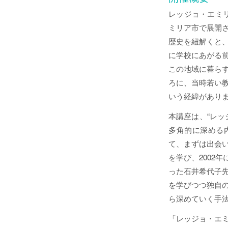
レッジョ・エミ
ミリア市で展開
歴史を紐解くと
に学校にあがる
この地域に暮ら
ろに、当時若い
いう経緯があり
本講座は、“レ
多角的に深める
て、まずは出会
を学び、2002
った石井希代子
を学びつつ独自
ら深めていく手
「レッジョ・エ