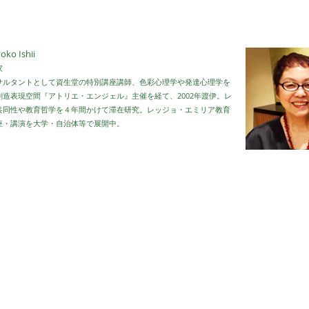
oko Ishii
家
ンサルタントとして資生堂の特別講座講師、色彩心理学や発達心理学を
造表現空間『アトリエ・エンジェル』主催を経て、2002年渡伊。
レ
共同性や教育哲学を４年間かけて滞在研究。
レッジョ・エミリア教育
座・講演を大学・自治体等で展開中。
ロセス重視のレッジョ・アプローチ、子どもの驚きや発見からの学びを、
していきます。
今までの価値観を脱ぎ捨て、新たな教育環境のイメージを
、日本の未来を担う子どもたちに届けましょう！​