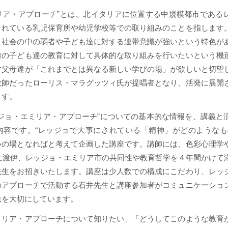
リア・アプローチ”とは、北イタリアに位置する中規模都市である
されている乳児保育所や幼児学校等での取り組みのことを指します
、社会の中の弱者や子ども達に対する連帯意識が強いという特色が
前の子ども達の教育に対して具体的な取り組みを行いたいという機
す父母達が「これまでとは異なる新しい学びの場」が欲しいと切望
教師だったローリス・マラグッツィ氏が提唱者となり、活発に展開
ます。
ッジョ・エミリア・アプローチ”についての基本的な情報を、講義と
内容です。“レッジョで大事にされている「精神」がどのようなも
いの場となればと考えて企画した講座です。講師には、色彩心理学
年に渡伊、レッジョ・エミリア市の共同性や教育哲学を４年間かけて
先生をお招きいたします。講座は少人数での構成にこだわり、レッ
のアプローチで活動する石井先生と講座参加者がコミュニケーショ
法を大切にしています。
ミリア・アプローチについて知りたい」「どうしてこのような教育