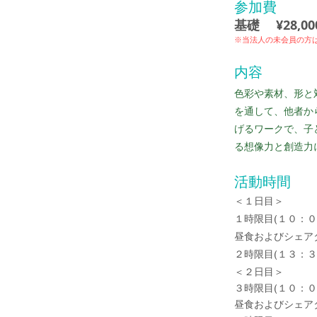
参加費
基礎 ¥28,00
​※当法人の未会員の方は
内容
色彩や素材、形と
を通して、他者か
げるワークで、子
る想像力と創造力
活動時間
＜１日目＞
１時限目(１０：０
昼食およびシェア
２時限目(１３：３
＜
２日目＞
３時限目(１０：０
昼食およびシェア