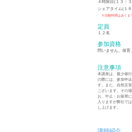
４時限目(１３：３
シェアタイム(１
※活動時間はあくま
定員
１２名
参加資格
保
育
問いません。
注意事項
本講座は、最少催行
の際には、参加申込
す。また、自然災害
ございます。その場
お、中止・お振替に
入りますが弊社では
し上げます。​
講師紹介