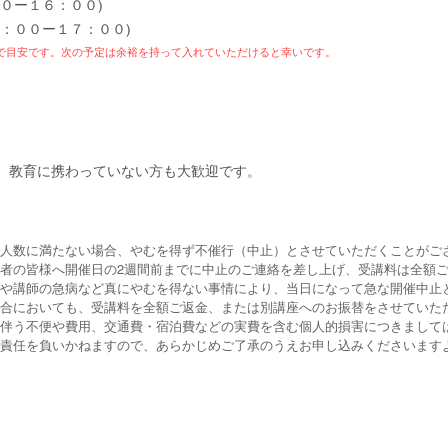
０ー１６：００)
６：００ー１７：００)
で目安です。次の予定は余裕を持
って入れていただけると幸いです。
、教育に携わっていない方も大歓迎です。​
人数に満たない場合、やむを得ず不催行（中止）とさせていただくことがご
者の皆様へ開催日の2週間前までに中止のご連絡を差し上げ、受講料は全額
や講師の急病など真にやむを得ない事情により、当日になって急な開催中止
合においても、受講料を全額ご返金、または別講座へのお振替をさせていた
伴う不便や費用、交通費・宿泊費などの実費を含む個人的損害につきまして
責任を負いかねますので、あらかじめご了承のうえお申し込みくださいます
[基礎] 講習お