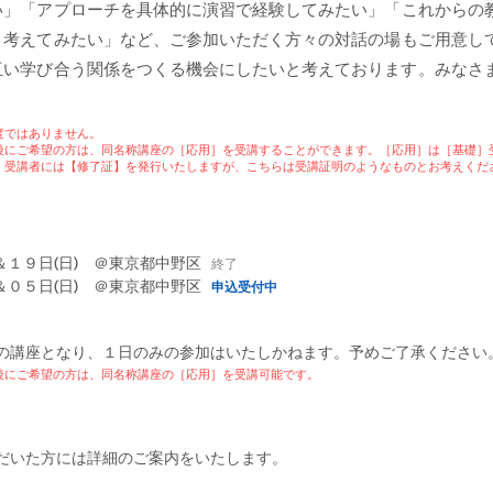
い」「アプローチを具体的に演習で経験してみたい」「これからの
？考えてみたい」など、ご参加いただく方々の対話の場もご用意し
互い学び合う関係をつくる機会にしたいと考えております。​みなさ
度ではありません。
後にご希望の方は、同名称講座の［応用］
を受講することができます。
［応用］は［基礎］
］受講者には【修了証】を発行いたしますが、こちらは受講証明のようなものとお考えくだ
 ＆１９
日(
日)
＠東京都中
野区
終了
 ＆０５
日(
日)
＠東京都中
野区
申込受付中
の講座となり、１日のみの
参加はいたしかねます。予めご了承ください
後にご希望の方は、同名称講座の［応用］を受講可
能です。
だいた方には詳細のご案内をいたします。