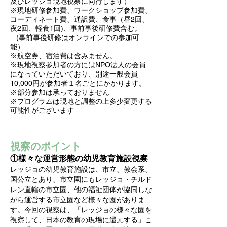
及びレッジョ現地視察に同行します）
※現地研修参加費、ワークショップ参加費、
コーディネート費、通訳費、食事（昼2回、
夜2回、軽食1回)、事前事後研修費含む。
(事前事後研修はオンラインでの参加可
能）
※航空券、宿泊費は含みません。
※現地視察参加者の方にはNPO法人の会員
になっていただいており、別途一般会員
10,000円が参加者１名ごとにかかります。
※部分参加は承っておりません
​※プログラムは現地と調整の上多少変更する
可能性がございます
視察のポ
イ
ント
①様々な運営形態の幼児教育施設視
察
レッジョの幼児教育施設は
​、
市立、教会系、
国公立とあり、市立園にもレッジョ・
チルド
レン直轄の市立園、他の福祉団体が協同しな
がら運営する市立園など様々な園がありま
す。今回の視察は、「レッジョの様々な園を
視察して、日本の教育の現場に還元する」こ