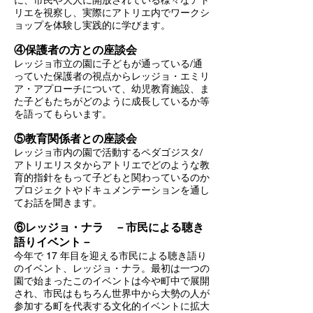
に、市民や大人に開放されている
様々なアト
リエを視察し、実際にアトリエ内でワークシ
ョップを体験し実践的に学びます。
④保護者の方との座談会
レッジョ市立の園に子どもが通っている/通
っていた保護者の視点からレッジョ・エミリ
ア・アプローチについて、幼児教育施設、ま
た子どもたちがどのように成長しているか等
を語ってもらいます。
⑤教育関係者との座
談会
レッジョ市内の園で活動するペダゴジスタ/
アトリエリスタからアトリ
エでどのような教
育的指針をもって子どもと関わっているのか
プロジェクトやドキュメンテーションを通し
てお話を聞きます。
⑥レッジョ・ナラ －市民による聴き
語りイベント－
今年で 17 年目を迎える市民による聴き語り
のイベント、レッジョ・ナラ。最初は一つの
園で始まったこのイベントは今や町中で展開
され、市民はもちろん世界中から大勢の人が
参加する町を代表する文化的イベントに拡大