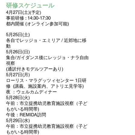
研修スケ
ジュール
4月27日(土
)
(予定)
事前研修 : 14:30-17:30
都内開催 (オンライン参加可能)
5月25日(土)
各自でレッジョ・エミリア / 近郊地に移
動
5月26日(日)
集合/ガイダンス後に
レッジョ・ナラ自由
視察
(通訳付きモデルツアーあり)
5月27日(月)
ローリス・マラグッツィセンター
1
日研
修
(講義、施設案内、アトリエ見学等)
夜 ：ウェルカムディナー
5月28日(火)
午前：市立提携幼児教育施設視察（子ど
もがいる時間帯)
午後
：REMIDA訪問
5月29日(水)
午前
：市立提携幼児教育施設視察（子ど
もがいる時間帯)