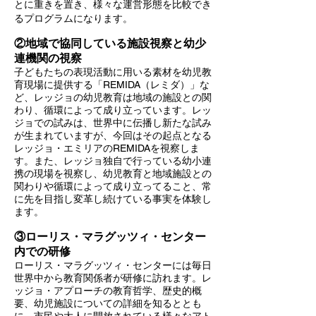
とに重きを置き、様々な運営形態を
比較でき
るプログラムになります。
②地域で協同している施設視察と幼少
連機関の視察
子どもたちの表現活動に用いる素材を幼児教
育現場に提供する「REMIDA（レミダ）」な
ど、レッジョの幼児教育は地域の施設との関
わり、循環によって成り立っています。レッ
ジョでの試みは、世界中に伝播し新たな試み
が生まれていますが、今回はその起点となる
レッジョ・エミリアのREMIDAを視察しま
す。また、レッジョ独自で行っている幼小連
携の現場を視察し、幼児教育と地域施設との
関わりや循環によって成り立ってること、常
に先を目指し変革し続けている事実を体験し
ます。
③ローリス・マラグッツィ・センター
内での研修
ローリス・マラグッツィ・センターには毎日
世界中から教育関係者が研修に訪れます。レ
ッジョ・アプローチの教育哲学、歴史的概
要、幼児施設についての詳細を知るととも