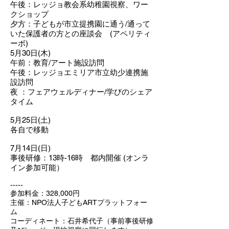
午後
：レッジョ教会系幼稚園視察、ワー
クショップ
夕方：子どもが市立提携園に通う/通って
いた保護者の方との座談会 (アペリティ
ーボ)
5月30日(木)
午前
：
教育/アート施設訪問
午後
：
レッジョエミリア市立幼少連携施
設訪問
夜
：
フェアウェルディナー/学びのシェア
タイム
5月25日(土)
各自で移動
7月14日(日)
事後研修：13時-16時 都内開催 (オンラ
イン参加可能）
-----
参加料金：328,000円
主催：NPO法人子どもARTプラットフォー
ム
コーディネート：石井希代子（事前事後研修