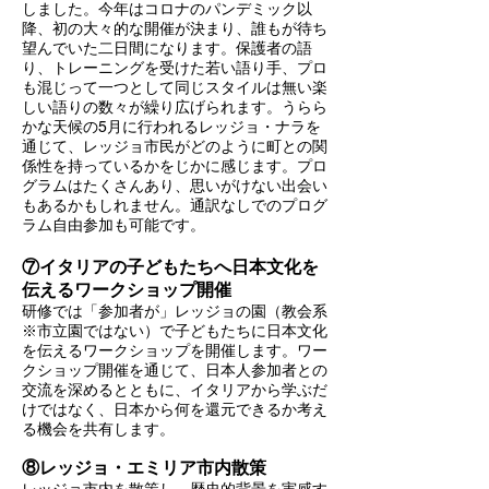
しました。今年はコロナのパンデミック以
降、初の大々的な開催が決まり、誰もが待ち
望んでいた二日間になります。保護者の語
り、トレーニングを受けた若い語り手、プロ
も混じって一つとして同じスタイルは無い楽
しい語りの数々が繰り広げられます。うらら
かな天候の5月に行われるレッジョ・ナラを
通じて、レッジョ市民がどのように町との関
係性を持っているかをじかに感じます。プロ
グラムはたくさんあり、思いがけない出会い
もあるかもしれません。通訳なしでのプログ
ラム自由参加も可能です。
⑦イタリアの子どもたちへ日本文化を
伝えるワークショップ開催
研修では「参加者が」レッジョの園（教会系
※市立園ではない）で子どもたちに日本文化
を伝えるワークショップを開催します。ワー
クショップ開催を通じて、日本人参加者との
交流を深めるとともに、イタリアから学ぶだ
けではなく、日本から何を還元できるか考え
る機会を共有します。
⑧レッジョ・エミリア市内散策