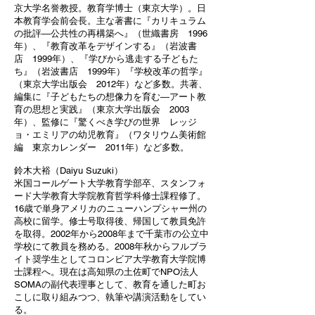
京大学名誉教授。教育学博士（東京大学）。日
本教育学会前会長。主な著書に『カリキュラム
の批評―公共性の再構築へ』（世織書房 1996
年）、『教育改革をデザインする』（岩波書
店 1999年）、『学びから逃走する子どもた
ち』（岩波書店 1999年）『学校改革の哲学』
（東京大学出版会 2012年）など多数。共著、
編集に『子どもたちの想像力を育む―アート教
育の思想と実践』（東京大学出版会 2003
年）、監修に『驚くべき学びの世界 レッジ
ョ・エミリアの幼児教育』（ワタリウム美術館
編 東京カレンダー 2011年）など多数。
​鈴木大裕（Daiyu Suzuki）
米国コールゲート大学教育学部卒、スタンフォ
ード大学教育大学院教育哲学科修士課程修了。
16歳で単身アメリカのニューハンプシャー州の
高校に留学。修士号取得後、帰国して教員免許
を取得。2002年から2008年まで千葉市の公立中
学校にて教員を務める。2008年秋からフルブラ
イト奨学生としてコロンビア大学教育大学院博
士課程へ。現在は高知県の土佐町でNPO法人
SOMAの副代表理事として、教育を通した町お
こしに取り組みつつ、執筆や講演活動をしてい
る。