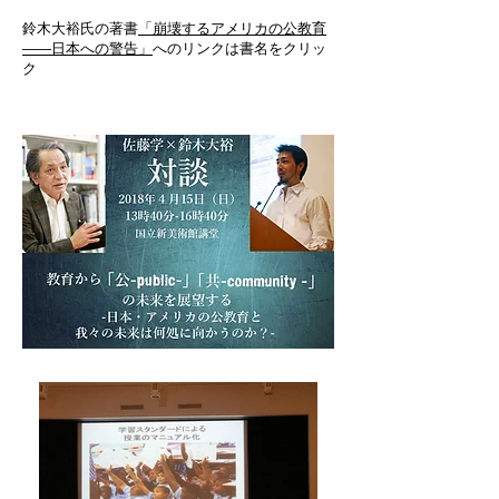
​鈴木大裕氏の著書
「崩壊するアメリカの公教育
――日本への警告」
へのリンクは書名をクリッ
ク