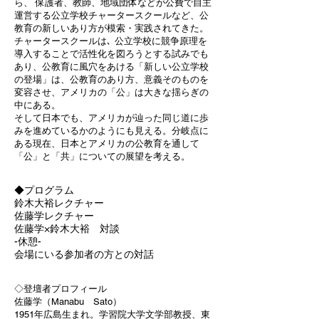
ら、 保護者、教師、地域団体などが公費で自主
運営する公立学校チャータースクールなど、公
教育の新しいあり方が模索・実践されてきた。
チャータースクールは､ 公立学校に競争原理を
導入することで活性化を図ろうとする試みでも
あり、公教育に風穴をあける「新しい公立学校
の登場」は、公教育のあり方、意義そのものを
変容させ、アメリカの「公」は大きな揺らぎの
中にある。
そして日本でも、アメリカが辿った同じ道に歩
みを進めているかのようにも見える。分岐点に
ある現在、日本とアメリカの公教育を通して
「公」と「共」についての展望を考える。
◆プログラム
鈴木大裕レクチャー
佐藤学レクチャー
佐藤学×鈴木大裕 対談
-休憩-
会場にいる参加者の方との対話
​◇登壇者プロフィール
佐藤学（Manabu Sato）
1951年広島生まれ。学習院大学文学部教授、東