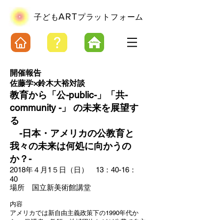
ART
​子ども
プラットフォーム
開催報告
佐藤学×鈴木大裕対談
教育から「公-public-」「共-
community -」 の未来を展望す
る
-日本・アメリカの公教育と
我々の未来は何処に向かうの
か？-
2018年４月1５日（日） 13：40-16：
40
場所 国立新美術館講堂
内容
アメリカでは新自由主義政策下の1990年代か