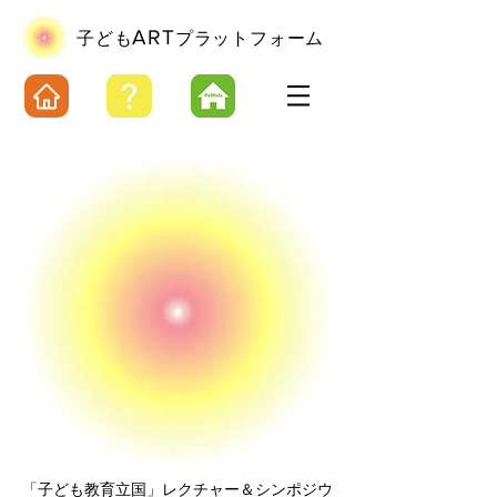
ART
​子ども
プラットフォーム
「子ども教育立国」レクチャー＆シンポジウ