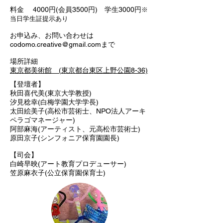
料金 4000円(会員3500円) 学生3000円
※
当日学生証提示あり
お申込み、お問い合わせは
codomo.creative@gmail.com
まで
場所詳細
東京都美術館 (東京都台東区上野公園8-36)
【登壇者】
秋田喜代美(東京大学教授)
汐見稔幸(白梅学園大学学長)
太田絵美子(高松市芸術士、NPO法人アーキ
ペラゴマネージャー)
阿部麻海(アーティスト、元高松市芸術士)
原田京子(シンフォニア保育園園長)
【司会】
白崎早映(アート教育プロデューサー)
笠原麻衣子(公立保育園保育士)