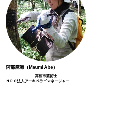
阿部麻海
（
）
Maumi Abe
高松市芸術士
ＮＰＯ法人アーキペラゴマネージャー
1983年生。高松市出身。武蔵野美
術大学卒。2010年帰郷後、香川県
高松市で行われる芸術士活動に参
加。NPO法人アーキペラゴ芸術士
マネージャー。芸術士として「雑
木林プロジェクト」「蚕の繭プロ
ジェクト」など、保育所の子ども
たちと様々な活動を展開。また、