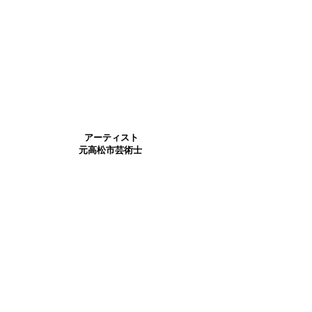
芸術士派遣事業の運営マネージャ
ーとして広報、冊子の制作、高松
市環境課との展覧会・ワークショ
ップ企画「リサイクルアートプロ
ジェクト」等の企画を担当。芸術
士としての保育園等での実践者、
マネージメントの立場から、地域
とアートと人を通じたコミュニテ
ィづくりの活動中。
アーティスト
元高松市芸術士
東京都出身。武蔵野美術大学で木
彫を専攻。卒業後、香川県漆芸研
究所にて漆を学ぶ。たまたま芸術
士と出会い子どもたちの世界へ飛
び込む。裏山で木を拾ってきてテ
ントづくり、木工コーナー、竹の
村づくり、粘土復活祭、粘土供
養、何でもない日のじかん、つく
らないことをつくる、など子ども
たちと共に活動。自身が彫刻出身
なため、土に近い遊びを好む。こ