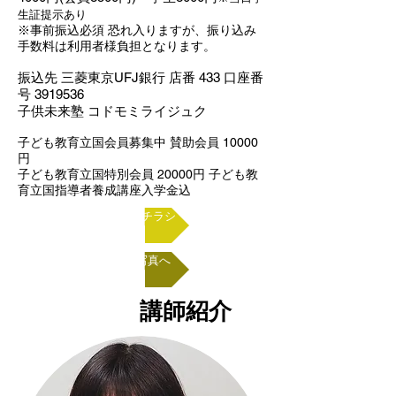
生証提示あり
※事前振込必須 恐れ入りますが、振り込み
手数料は利用者様負担となります。
振込先 三菱東京UFJ銀行 店番 433 口座番
号
3919536
子供未来塾 コドモミライジュク
子ども教育立国会員募集中 賛助会員 10000
円
子ども教育立国特別会員 20000円 子ども教
育立国指導者養成講座入学金込
ＰＤＦチラシ
当日写真へ
講師紹介