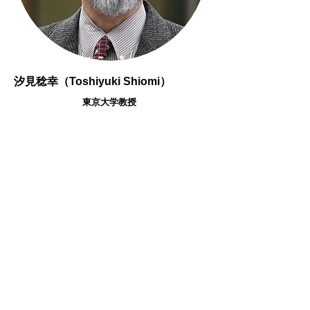
汐見稔幸（
）
Toshiyuki Shiomi
東京大学教授
東京大学大学院教育学研究科教授、
同副研究科長。東京大学大学院博士
課程修了。博士(教育学)。東京大学
教育学部助手、立教大学文学部助教
授を経て現職。専門は教育心理学、
保育学、授業研究。日本保育学会会
長。国立教育政策研究所評議員。内
閣府子ども子育て会議委員。文部科
学省中央教育審議会初等中等教育分
科会委員、厚生労働省社会保障審議
会委員。保育所や幼稚園、小中高等
学校という制度的な教育の場での子
どもと専門家としての保育者や教師
の成長を園内研修や校内研修に関わ
りながら研究を個なっている。著書