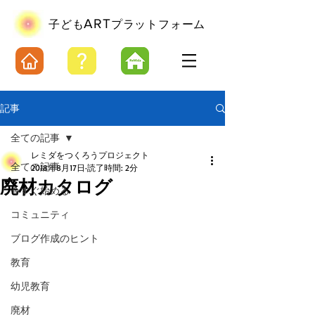
ART
​子ども
プラットフォーム
記事
全ての記事
レミダをつくろうプロジェクト
全ての記事
2018年8月17日
読了時間: 2分
廃材カタログ
今すぐ始める
コミュニティ
ブログ作成のヒント
教育
幼児教育
廃材