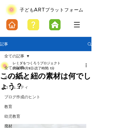
ART
​子ども
プラットフォーム
記事
全ての記事
レミダをつくろうプロジェクト
全ての記事
2018年9月9日
読了時間: 1分
この紙と紐の素材は何でし
今すぐ始める
ょう？
コミュニティ
ブログ作成のヒント
教育
幼児教育
廃材